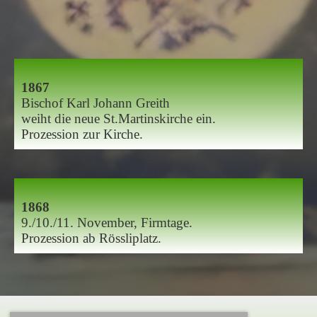
1867
Bischof Karl Johann Greith
weiht die neue St.Martinskirche ein.
Prozession zur Kirche.
1868
9./10./11. November, Firmtage.
Prozession ab Rössliplatz.