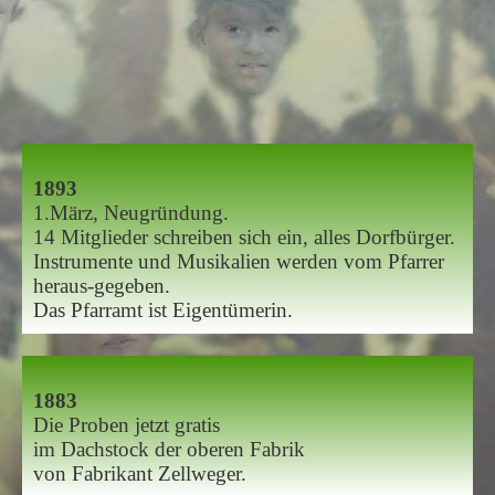
1893
1.März, Neugründung.
14 Mitglieder
schreiben sich ein, alles Dorfbürger.
Instrumente und Musikalien
werden vom Pfarrer
heraus-gegeben.
Das Pfarramt ist Eigentümerin.
1883
Die Proben jetzt gratis
im Dachstock
der oberen Fabrik
von Fabrikant Zellweger.